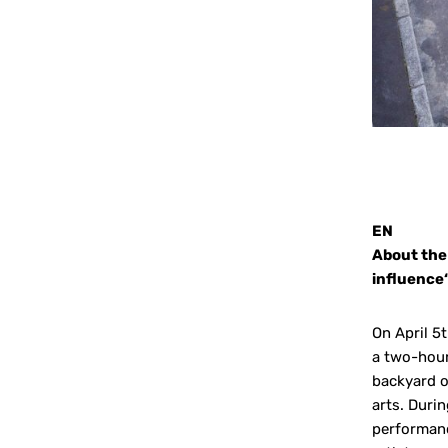
EN
About the 
influence
On April 5
a two-hour
backyard o
arts. Duri
performance