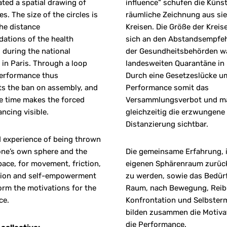
ated a spatial drawing of
influence“ schufen die Künst
es. The size of the circles is
räumliche Zeichnung aus si
he distance
Kreisen. Die Größe der Kreise
ations of the health
sich an den Abstandsempfe
s during the national
der Gesundheitsbehörden w
 in Paris. Through a loop
landesweiten Quarantäne in 
performance thus
Durch eine Gesetzeslücke u
s the ban on assembly, and
Performance somit das
e time makes the forced
Versammlungsverbot und m
ancing visible.
gleichzeitig die erzwungene 
Distanzierung sichtbar.
 experience of being thrown
one’s own sphere and the
Die gemeinsame Erfahrung, 
pace, for movement, friction,
eigenen Sphärenraum zurüc
tion and self-empowerment
zu werden, sowie das Bedür
orm the motivations for the
Raum, nach Bewegung, Reib
ce.
Konfrontation und Selbster
bilden zusammen die Motiva
die Performance.