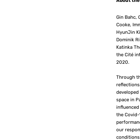
About the 
Gin Bahc, 
Cooke, Imm
HyunJin Ki
Dominik Ri
Katinka Th
the Cité in
2020.
Through th
reflections
developed 
space in P
influenced 
the Covid-
performanc
our respon
conditions