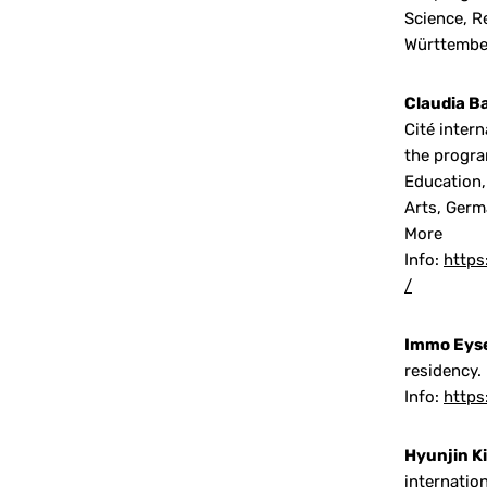
Science, R
Württembe
Claudia B
Cité inter
the progra
Education,
Arts, Germ
More
Info:
https
/
Immo Eys
residency.
Info:
https
Hyunjin 
internatio