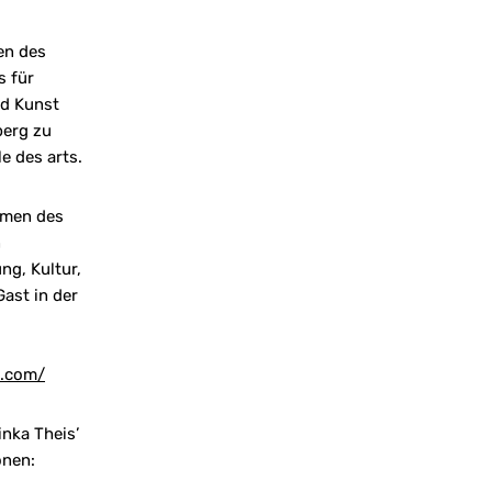
en des
s für
nd Kunst
erg zu
le des arts.
hmen des
n
ng, Kultur,
ast in der
i.com/
inka Theis’
onen: