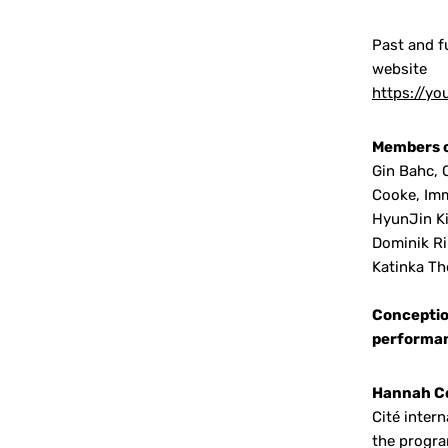
Past and f
website
https://y
Members of
Gin Bahc, 
Cooke, Imm
HyunJin Ki
Dominik Ri
Katinka Th
Conception
performa
Hannah C
Cité inter
the progra