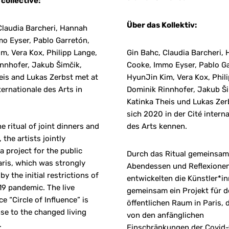
collective:
Über das Kollektiv:
Claudia Barcheri, Hannah
o Eyser, Pablo Garretón,
m, Vera Kox, Philipp Lange,
Gin Bahc, Claudia Barcheri,
nnhofer, Jakub Šimčik,
Cooke, Immo Eyser, Pablo Ga
eis and Lukas Zerbst met at
HyunJin Kim, Vera Kox, Phil
ternationale des Arts in
Dominik Rinnhofer, Jakub Ši
Katinka Theis und Lukas Zer
sich 2020 in der Cité intern
e ritual of joint dinners and
des Arts kennen.
, the artists jointly
a project for the public
Durch das Ritual gemeinsam
aris, which was strongly
Abendessen und Reflexione
by the initial restrictions of
entwickelten die Künstler*i
19 pandemic. The live
gemeinsam ein Projekt für 
e “Circle of Influence” is
öffentlichen Raum in Paris, 
se to the changed living
von den anfänglichen
.
Einschränkungen der Covid-