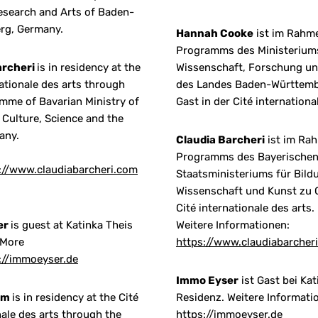
esearch and Arts of Baden-
rg, Germany.
Hannah Cooke
ist im Rahm
Programms des Ministerium
archeri
is in residency at the
Wissenschaft, Forschung u
nationale des arts through
des Landes Baden-Württemb
mme of Bavarian Ministry of
Gast in der Cité internationa
 Culture, Science and the
any.
Claudia Barcheri
ist im Ra
Programms des Bayerische
://www.claudiabarcheri.com
Staatsministeriums für Bildu
Wissenschaft und Kunst zu G
Cité internationale des arts.
er
is guest at Katinka Theis
Weitere Informationen:
 More
https://www.claudiabarcher
://immoeyser.de
Immo Eyser
ist Gast bei Kat
Kim
is in residency at the Cité
Residenz. Weitere Informati
nale des arts through the
https://immoeyser.de