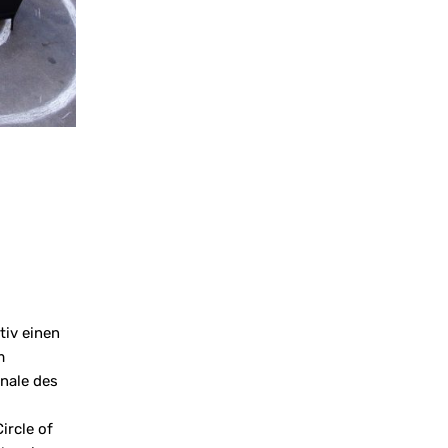
tiv einen
m
onale des
ircle of