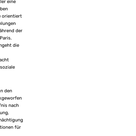
ler eine
eben
 orientiert
hlungen
ährend der
Paris.
mgeht die
acht
soziale
in den
kgeworfen
fnis nach
ung,
mächtigung
tionen für