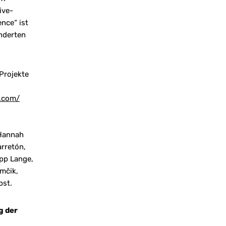
ive-
ence“ ist
nderten
Projekte
r.com/
 Hannah
rretón,
ipp Lange,
mčik,
bst.
g der