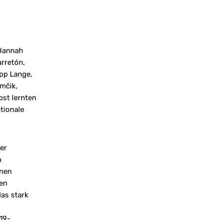
 Hannah
rretón,
ipp Lange,
mčik,
bst lernten
ationale
er
n
nnen
den
das stark
19-