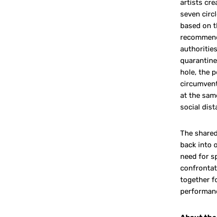
artists cre
seven circl
based on t
recommend
authoritie
quarantine
hole, the 
circumvent
at the sam
social dist
The shared
back into 
need for s
confronta
together f
performan