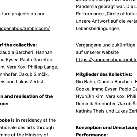
Pandemie geprägt war. Die L
uture projects on our
Performance „Circle of Influ
unsere Antwort auf die verä
ouopenabox.tumblr.com/
Lebensbedingungen.
 the collective:
Vergangene und zukünftige 
Claudia Barcheri, Hannah
auf unserer Website
o Eyser, Pablo Garretón,
https://youopenabox.tumbl
m, Vera Kox, Philipp Lange,
nnhofer, Jakub Šimčik,
Mitglieder des Kollektivs:
eis and Lukas Zerbst.
Gin Bahc, Claudia Barcheri,
Cooke, Immo Eyser, Pablo Ga
 and realisation of the
HyunJin Kim, Vera Kox, Phil
nce:
Dominik Rinnhofer, Jakub Ši
Katinka Theis und Lukas Zer
ooke
is in residency at the
nationale des arts through
Konzeption und Umsetzun
mme of the Ministry of
Performance: